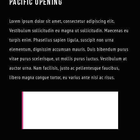
PACIFIC OPENING
Lorem ipsum dolor sit amet, consectetur adipiscing elit.
Vestibulum sollicitudin eu magna ut sollicitudin. Maecenas eu
turpis enim. Phasellus sapien ligula, suscipit non urna
elementum, dignissim accumsan mauris. Duis bibendum purus
vitae purus scelerisque, ut mollis purus luctus. Vestibulum at
auctor urna. Nam facilisis, justo ac pellentesque faucibus,
libero magna congue tortor, eu varius ante nisi ac risus.
Cras feugiat, nisi non auctor eleifend, elit
lorem laoreet erat, facilisis suscipit neque
sadips ipsum sem eu ex.