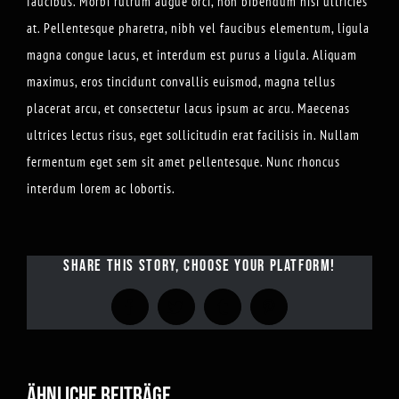
faucibus. Morbi rutrum augue orci, non bibendum nisi ultricies
at. Pellentesque pharetra, nibh vel faucibus elementum, ligula
magna congue lacus, et interdum est purus a ligula. Aliquam
maximus, eros tincidunt convallis euismod, magna tellus
placerat arcu, et consectetur lacus ipsum ac arcu. Maecenas
ultrices lectus risus, eget sollicitudin erat facilisis in. Nullam
fermentum eget sem sit amet pellentesque. Nunc rhoncus
interdum lorem ac lobortis.
SHARE THIS STORY, CHOOSE YOUR PLATFORM!
Facebook
Twitter
Tumblr
Pinterest
ÄHNLICHE BEITRÄGE