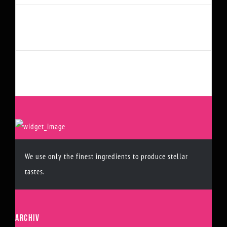
SYDNEY OPENING
Januar 4th, 2015
PACIFIC OPENING
Februar 4th, 2015
We use only the finest ingredients to produce stellar
tastes.
ARCHIV