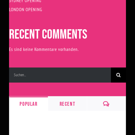
SYDNEY OPENING
LONDON OPENING
RECENT COMMENTS
Es sind keine Kommentare vorhanden.
Suche
nach:
Comments
Popular
Recent
1,000,000 VISITS
Februar 4th, 2015