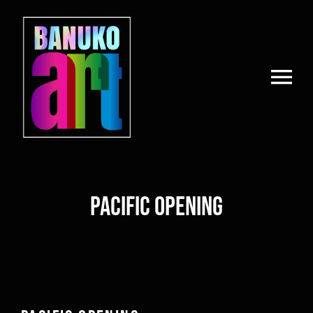
Zum
Inhalt
springen
Tog
Nav
ILLUSTRATIONEN
DIGITAL-/ PRINTMEDIEN
PACIFIC OPENING
KONTAKT